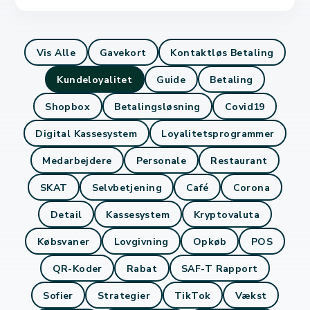
Vis Alle
Gavekort
Kontaktløs Betaling
Kundeloyalitet
Guide
Betaling
Shopbox
Betalingsløsning
Covid19
Digital Kassesystem
Loyalitetsprogrammer
Medarbejdere
Personale
Restaurant
SKAT
Selvbetjening
Café
Corona
Detail
Kassesystem
Kryptovaluta
Købsvaner
Lovgivning
Opkøb
POS
QR-Koder
Rabat
SAF-T Rapport
Sofier
Strategier
TikTok
Vækst