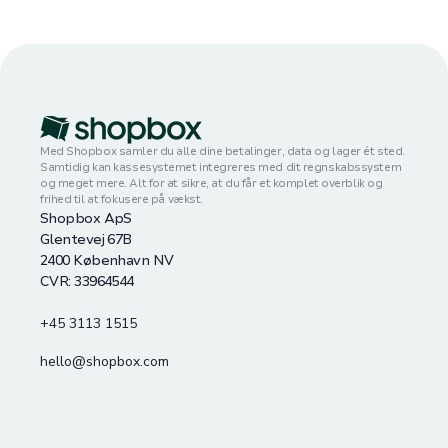
Med Shopbox samler du alle dine betalinger, data og lager ét sted.
Samtidig kan kassesystemet integreres med dit regnskabssystem
og meget mere. Alt for at sikre, at du får et komplet overblik og
frihed til at fokusere på vækst.
Shopbox ApS
Glentevej 67B
2400 København NV
CVR: 33964544
+45 3113 1515
hello@shopbox.com